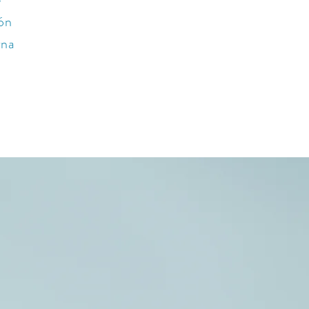
ión
rna