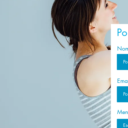
Po
Nom
Ema
Men