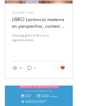
22 jul 2021
∙
1
min
LIBRO Lactancia materna
en perspectiva, contexto,
investigación y acción.
Descarga gratis el libro en el
siguiente enlace.
47
0
2