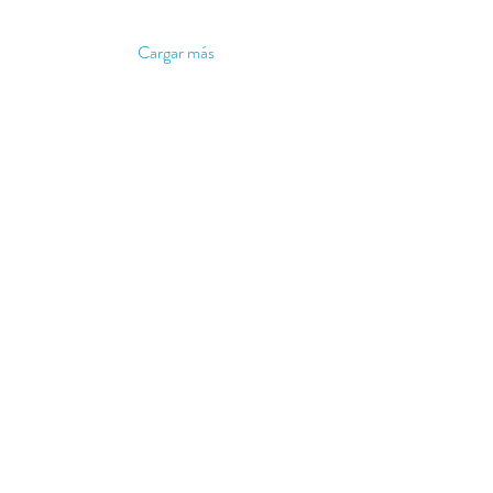
Cargar más
Ponte en contacto
Nombre
Email