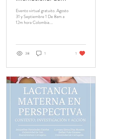
Investigadores en
Evento virtual gratuito. Agosto
Lactancia Materna
31 y Septiembre 1 De 8am a
12m hora Colombia.
INSCRIPCIONES AQUÍ:
https://forms.gle/hx2LdBSrmswU2ReD7
38
1
1