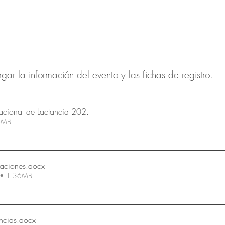
gar la información del evento y las fichas de registro.
nacional de Lactancia 202
.
 1.36MB
gaciones
.docx
 • 1.36MB
ncias
.docx